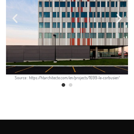
Source : https://htarchitecte.com/en/projects/1699-le-corbusier/