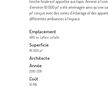
touche finale est apportée aux tapis. Annexé à l’usi
d’environ 10 000 pi² a été aménagée ainsi qu’une s
pi² conçue avec des zones d’éclairage et des appare
différentes ambiances à l’espace.
Emplacement
480, av. Lafleur, LaSalle
Superficie
115 000 pi²
Architecte
Année
2010-2011
Coût
10 M$